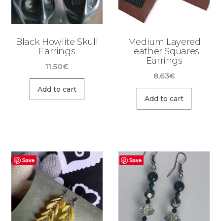
Black Howlite Skull
Medium Layered
Earrings
Leather Squares
Earrings
11,50
€
8,63
€
Add to cart
Add to cart
Save
Save