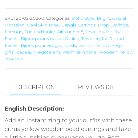
Boho
Earrings
SKU:
20-02-2026-3
Categories:
Boho style
,
Bright
,
Casual
Bright
Occasion
,
Cool Skin Tone
,
Dangle Earrings
,
Drop Earrings
,
Yellow
Earrings
,
Fun and funky
,
Gifts under 5
,
Jewellery for Oval
quantity
Faces : Bijoux pour Visages Ovales
,
Jewellery for Round
Faces : Bijoux pour visages ronds
,
Lemon Yellow
,
Vegan
gifts : cadeaux végétaliens
,
Warm skin tone
,
Wooden
,
Yellow
jewellery
DESCRIPTION
REVIEWS (0)
English Description:
Add an instant zing to your outfits with these
citrus yellow wooden bead earrings and take
a little sunshine everywhere you go. Best