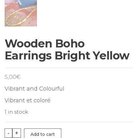
Wooden Boho
Earrings Bright Yellow
5,00
€
Vibrant and Colourful
Vibrant et coloré
1 in stock
Wooden
-
+
Add to cart