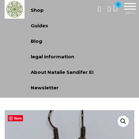
Skip
Handcrafted
0
Shop
Jewellery
to
Menu
and Gifts |
the
Guides
cadeaux
content
faits à la
Blog
main
legal information
About Natalie Sandifer EI
Newsletter
Save