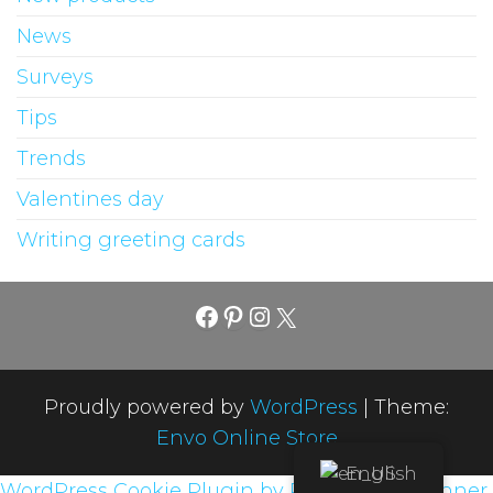
News
Surveys
Tips
Trends
Valentines day
Writing greeting cards
Proudly powered by
WordPress
|
Theme:
Envo Online Store
English
WordPress Cookie Plugin by Real Cookie Banner