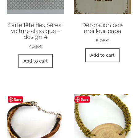
Carte fête des pères :
Décoration bois
voiture classique –
meilleur papa
design 4
8,05
€
4,36
€
Add to cart
Add to cart
Save
Save