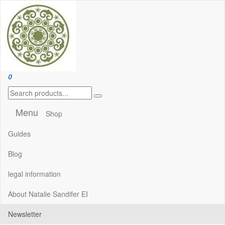
Skip
to
the
content
Handcrafted Jewellery and Gifts | cadeaux faits à la main
0
Menu
Shop
Guides
Blog
legal information
About Natalie Sandifer EI
Newsletter