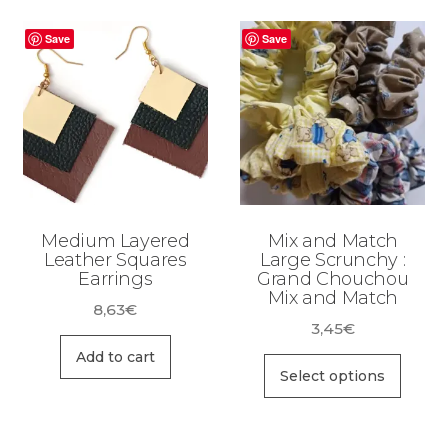
Save
Save
Medium Layered
Mix and Match
Leather Squares
Large Scrunchy :
Earrings
Grand Chouchou
Mix and Match
8,63
€
3,45
€
Add to cart
Select options