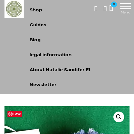
Handcrafted
0
Shop
Jewellery
Menu
and Gifts |
Guides
cadeaux
faits à la
Blog
main
legal information
About Natalie Sandifer EI
Newsletter
Save