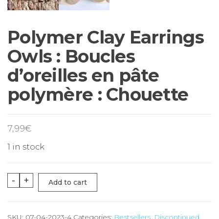
Polymer Clay Earrings
Owls : Boucles
d’oreilles en pâte
polymère : Chouette
7,99
€
1 in stock
-
+
Add to cart
SKU:
07-04-2023-4
Categories:
Bestsellers
,
Discontinued