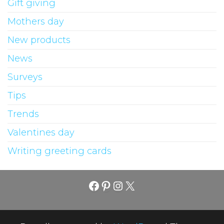
Gift giving
Mothers day
New products
News
Surveys
Tips
Trends
Valentines day
Writing greeting cards