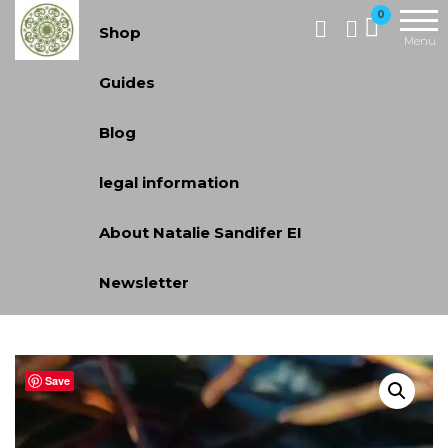
Handcrafted
0
Shop
Jewellery
Menu
and Gifts |
Guides
cadeaux
faits à la
Blog
main
legal information
About Natalie Sandifer EI
Newsletter
Save