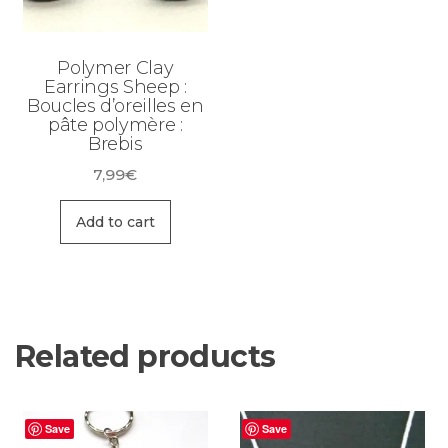
Polymer Clay
Earrings Sheep :
Boucles d’oreilles en
pâte polymère :
Brebis
7,99
€
Add to cart
Related products
Save
Save