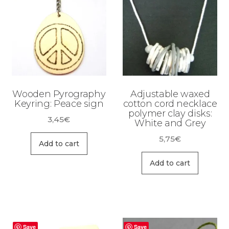
Wooden Pyrography
Adjustable waxed
Keyring: Peace sign
cotton cord necklace
polymer clay disks:
3,45
€
White and Grey
5,75
€
Add to cart
Add to cart
Save
Save