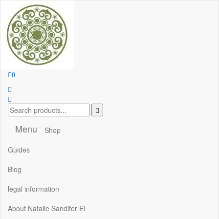
Handcrafted Jewellery and Gifts | cadeaux faits à la main
0
Menu
Shop
Guides
Blog
legal information
About Natalie Sandifer EI