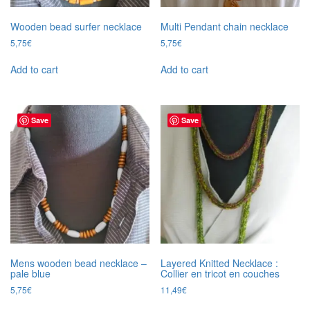
Wooden bead surfer necklace
Multi Pendant chain necklace
5,75
€
5,75
€
Add to cart
Add to cart
Save
Save
Mens wooden bead necklace –
Layered Knitted Necklace :
pale blue
Collier en tricot en couches
5,75
€
11,49
€