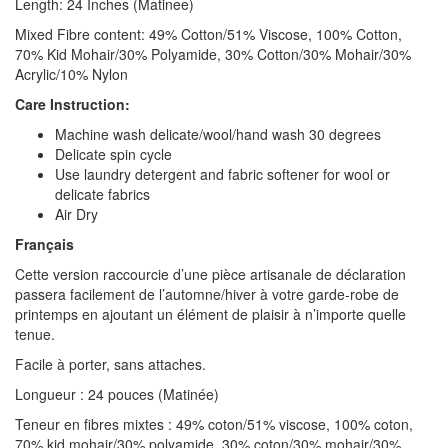
Length: 24 Inches (Matinee)
Mixed Fibre content: 49% Cotton/51% Viscose, 100% Cotton,
70% Kid Mohair/30% Polyamide, 30% Cotton/30% Mohair/30%
Acrylic/10% Nylon
Care Instruction:
Machine wash delicate/wool/hand wash 30 degrees
Delicate spin cycle
Use laundry detergent and fabric softener for wool or
delicate fabrics
Air Dry
Français
Cette version raccourcie d’une pièce artisanale de déclaration
passera facilement de l’automne/hiver à votre garde-robe de
printemps en ajoutant un élément de plaisir à n’importe quelle
tenue.
Facile à porter, sans attaches.
Longueur : 24 pouces (Matinée)
Teneur en fibres mixtes : 49% coton/51% viscose, 100% coton,
70% kid mohair/30% polyamide, 30% coton/30% mohair/30%