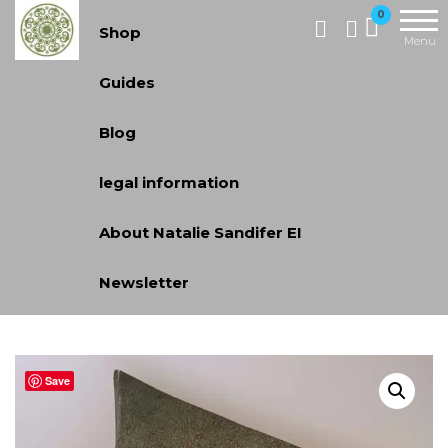
Handcrafted
0
Shop
Jewellery
Menu
and Gifts |
Guides
cadeaux
faits à la
Blog
main
legal information
About Natalie Sandifer EI
Newsletter
Save