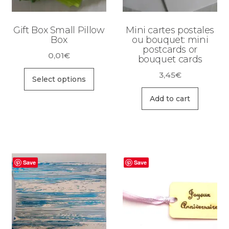
Gift Box Small Pillow
Mini cartes postales
Box
ou bouquet: mini
postcards or
0,01
€
bouquet cards
3,45
€
Select options
Add to cart
Save
Save